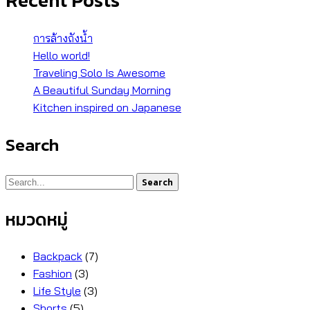
Recent Posts
การล้างถังน้ำ
Hello world!
Traveling Solo Is Awesome
A Beautiful Sunday Morning
Kitchen inspired on Japanese
Search
Search
หมวดหมู่
Backpack
(7)
Fashion
(3)
Life Style
(3)
Shorts
(5)