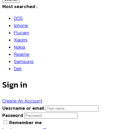
Most searched :
DOS
Iphone
Flycam
Xiaomi
Nokia
Realme
Samsung
Dell
Sign in
Create An Account
Uesrname or email
Password
Remember me