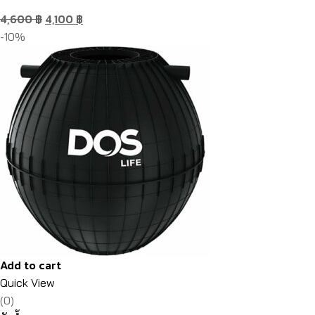
4,600
฿
4,100
฿
-10%
Add to cart
Quick View
(0)