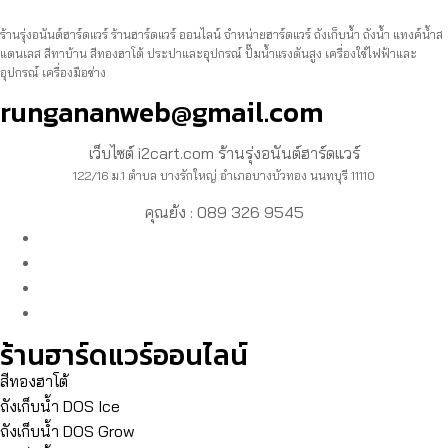
ร้านรุ่งอนันต์ฮาร์ดแวร์ ร้านฮาร์ดแวร์ ออนไลน์ จำหน่ายฮาร์ดแวร์ ถังเก็บน้ำ ถังน้ำ แทงค์น้ำส
แตนเลส สีทาบ้าน สีทองฮาโต้ ประปาและอุปกรณ์ ปั๊มน้ำแรงดันสูง เครื่องใช้ไฟฟ้าและ
อุปกรณ์ เครื่องมือช่าง
rungananweb@gmail.com
เว็บไซต์ i2cart.com ร้านรุ่งอนันต์ฮาร์ดแวร์
122/16 ม.1 ตำบล บางรักใหญ่ อำเภอบางบัวทอง นนทบุรี 11110
คุณย้ง : 089 326 9545
ร้านฮาร์ดแวร์ออนไลน์
สีทองฮาโต้
ถังเก็บน้ำ DOS Ice
ถังเก็บน้ำ DOS Grow