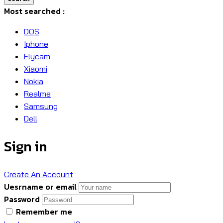
Most searched :
DOS
Iphone
Flycam
Xiaomi
Nokia
Realme
Samsung
Dell
Sign in
Create An Account
Uesrname or email
Password
Remember me