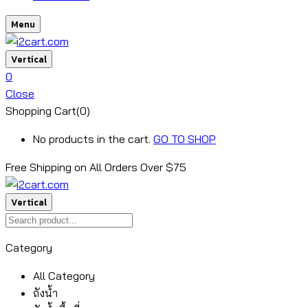
Menu
Vertical
0
Close
Shopping Cart(0)
No products in the cart.
GO TO SHOP
Free Shipping on All
Orders Over $75
Vertical
Category
All Category
ถังน้ำ