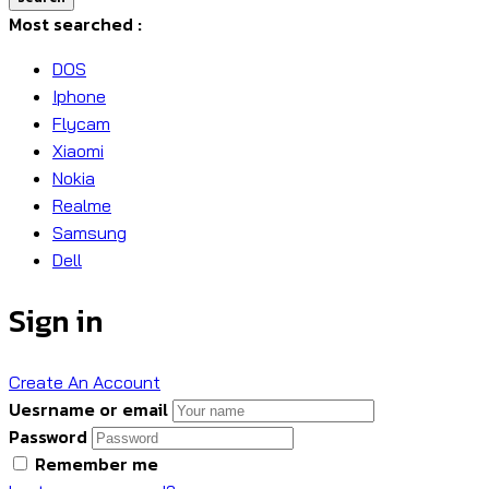
Most searched :
DOS
Iphone
Flycam
Xiaomi
Nokia
Realme
Samsung
Dell
Sign in
Create An Account
Uesrname or email
Password
Remember me