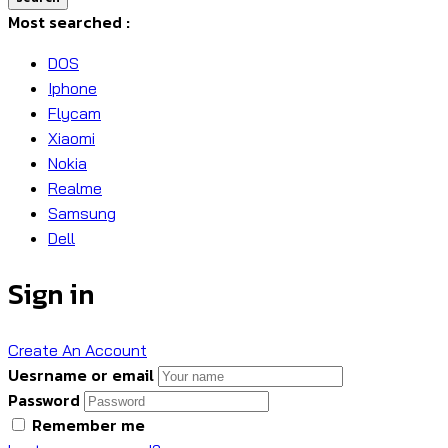
Most searched :
DOS
Iphone
Flycam
Xiaomi
Nokia
Realme
Samsung
Dell
Sign in
Create An Account
Uesrname or email
Password
Remember me