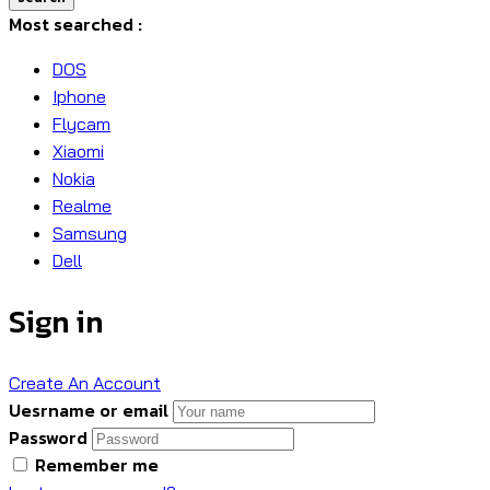
Most searched :
DOS
Iphone
Flycam
Xiaomi
Nokia
Realme
Samsung
Dell
Sign in
Create An Account
Uesrname or email
Password
Remember me