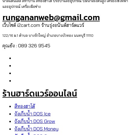
น้ำสแตนเลส สีทาบ้าน สีทองฮาโต้ ประปาและอุปกรณ์ ปั๊มน้ำแรงดันสูง เครื่องใช้ไฟฟ้า
และอุปกรณ์ เครื่องมือช่าง
rungananweb@gmail.com
เว็บไซต์ i2cart.com ร้านรุ่งอนันต์ฮาร์ดแวร์
122/16 ม.1 ตำบล บางรักใหญ่ อำเภอบางบัวทอง นนทบุรี 11110
คุณย้ง : 089 326 9545
ร้านฮาร์ดแวร์ออนไลน์
สีทองฮาโต้
ถังเก็บน้ำ DOS Ice
ถังเก็บน้ำ DOS Grow
ถังเก็บน้ำ DOS Money