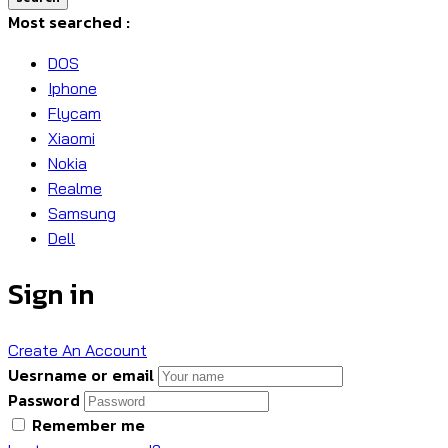
Most searched :
DOS
Iphone
Flycam
Xiaomi
Nokia
Realme
Samsung
Dell
Sign in
Create An Account
Uesrname or email
Password
Remember me