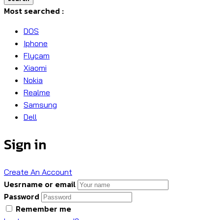
Most searched :
DOS
Iphone
Flycam
Xiaomi
Nokia
Realme
Samsung
Dell
Sign in
Create An Account
Uesrname or email
Password
Remember me