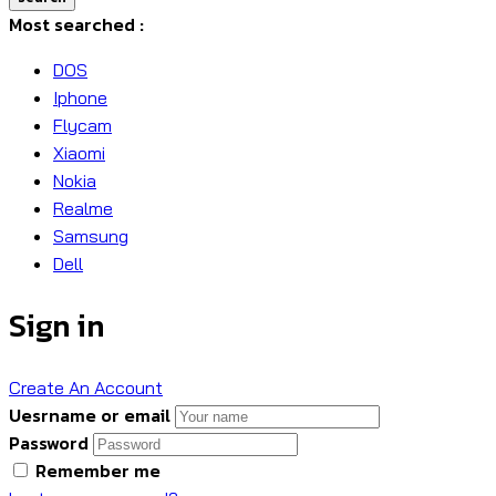
Most searched :
DOS
Iphone
Flycam
Xiaomi
Nokia
Realme
Samsung
Dell
Sign in
Create An Account
Uesrname or email
Password
Remember me