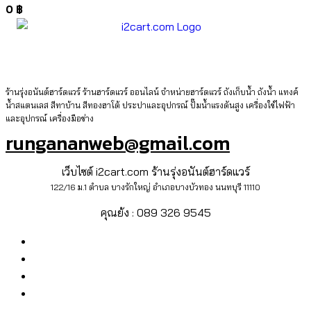
0
฿
ร้านรุ่งอนันต์ฮาร์ดแวร์ ร้านฮาร์ดแวร์ ออนไลน์ จำหน่ายฮาร์ดแวร์ ถังเก็บน้ำ ถังน้ำ แทงค์
น้ำสแตนเลส สีทาบ้าน สีทองฮาโต้ ประปาและอุปกรณ์ ปั๊มน้ำแรงดันสูง เครื่องใช้ไฟฟ้า
และอุปกรณ์ เครื่องมือช่าง
rungananweb@gmail.com
เว็บไซต์ i2cart.com ร้านรุ่งอนันต์ฮาร์ดแวร์
122/16 ม.1 ตำบล บางรักใหญ่ อำเภอบางบัวทอง นนทบุรี 11110
คุณย้ง : 089 326 9545