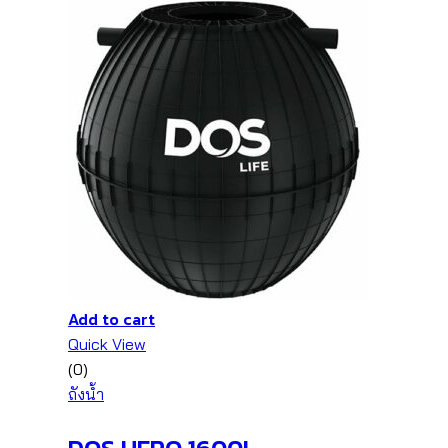
Add to cart
Quick View
(0)
ถังน้ำ
DOS HERO 1600L