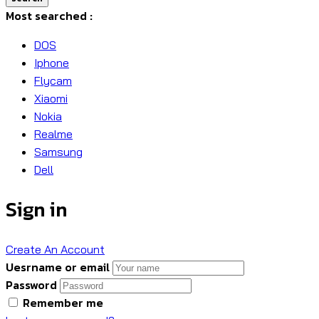
Most searched :
DOS
Iphone
Flycam
Xiaomi
Nokia
Realme
Samsung
Dell
Sign in
Create An Account
Uesrname or email
Password
Remember me