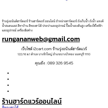
ร้านรุ่งอนันต์ฮาร์ดแวร์ ร้านฮาร์ดแวร์ ออนไลน์ จำหน่ายฮาร์ดแวร์ ถังเก็บน้ำ ถังน้ำ แทงค์
น้ำสแตนเลส สีทาบ้าน สีทองฮาโต้ ประปาและอุปกรณ์ ปั๊มน้ำแรงดันสูง เครื่องใช้ไฟฟ้า
และอุปกรณ์ เครื่องมือช่าง
rungananweb@gmail.com
เว็บไซต์ i2cart.com ร้านรุ่งอนันต์ฮาร์ดแวร์
122/16 ม.1 ตำบล บางรักใหญ่ อำเภอบางบัวทอง นนทบุรี 11110
คุณย้ง : 089 326 9545
ร้านฮาร์ดแวร์ออนไลน์
สีทองฮาโต้