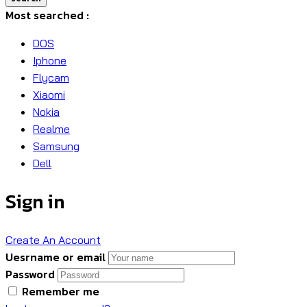
Most searched :
DOS
Iphone
Flycam
Xiaomi
Nokia
Realme
Samsung
Dell
Sign in
Create An Account
Uesrname or email
Password
Remember me