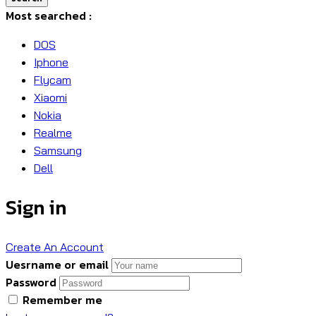
Most searched :
DOS
Iphone
Flycam
Xiaomi
Nokia
Realme
Samsung
Dell
Sign in
Create An Account
Uesrname or email
Password
Remember me