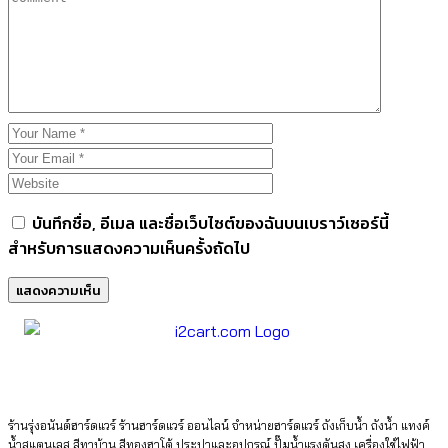
บันทึกชื่อ, อีเมล และชื่อเว็บไซต์ของฉันบนเบราว์เซอร์นี้
สำหรับการแสดงความเห็นครั้งถัดไป
ร้านรุ่งอนันต์ฮาร์ดแวร์ ร้านฮาร์ดแวร์ ออนไลน์ จำหน่ายฮาร์ดแวร์ ถังเก็บน้ำ ถังน้ำ แทงค์
น้ำสแตนเลส สีทาบ้าน สีทองฮาโต้ ประปาและอุปกรณ์ ปั๊มน้ำแรงดันสูง เครื่องใช้ไฟฟ้า