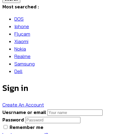
Most searched :
DOS
Iphone
Flycam
Xiaomi
Nokia
Realme
Samsung
Dell
Sign in
Create An Account
Uesrname or email
Password
Remember me