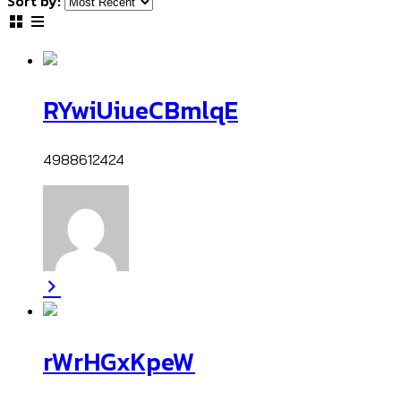
Sort by:
RYwiUiueCBmlqE
4988612424
rWrHGxKpeW