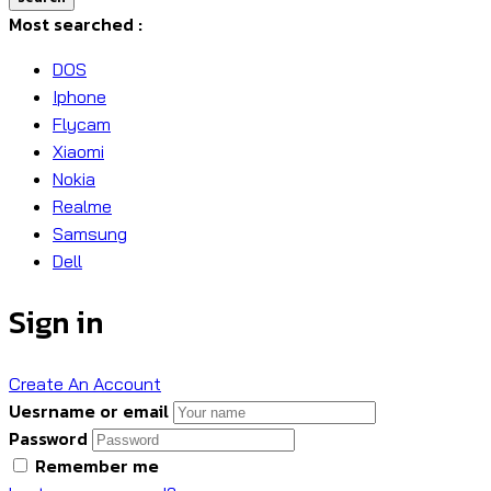
Most searched :
DOS
Iphone
Flycam
Xiaomi
Nokia
Realme
Samsung
Dell
Sign in
Create An Account
Uesrname or email
Password
Remember me