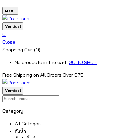
Menu
Vertical
0
Close
Shopping Cart(0)
No products in the cart.
GO TO SHOP
Free Shipping on All
Orders Over $75
Vertical
Category
All Category
ถังน้ำ