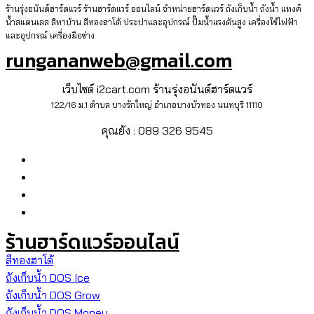
ร้านรุ่งอนันต์ฮาร์ดแวร์ ร้านฮาร์ดแวร์ ออนไลน์ จำหน่ายฮาร์ดแวร์ ถังเก็บน้ำ ถังน้ำ แทงค์
น้ำสแตนเลส สีทาบ้าน สีทองฮาโต้ ประปาและอุปกรณ์ ปั๊มน้ำแรงดันสูง เครื่องใช้ไฟฟ้า
และอุปกรณ์ เครื่องมือช่าง
rungananweb@gmail.com
เว็บไซต์ i2cart.com ร้านรุ่งอนันต์ฮาร์ดแวร์
122/16 ม.1 ตำบล บางรักใหญ่ อำเภอบางบัวทอง นนทบุรี 11110
คุณย้ง : 089 326 9545
ร้านฮาร์ดแวร์ออนไลน์
สีทองฮาโต้
ถังเก็บน้ำ DOS Ice
ถังเก็บน้ำ DOS Grow
ถังเก็บน้ำ DOS Money