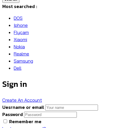
Most searched :
DOS
Iphone
Flycam
Xiaomi
Nokia
Realme
Samsung
Dell
Sign in
Create An Account
Uesrname or email
Password
Remember me