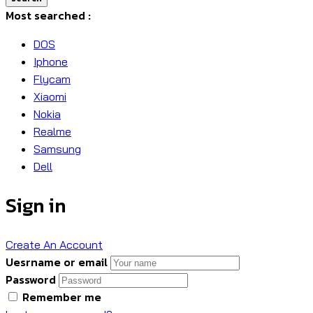
Most searched :
DOS
Iphone
Flycam
Xiaomi
Nokia
Realme
Samsung
Dell
Sign in
Create An Account
Uesrname or email
Password
Remember me