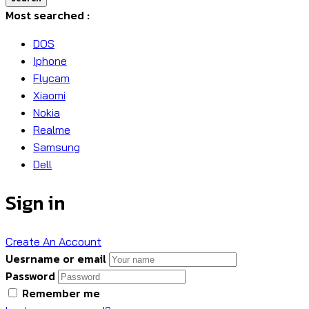
Most searched :
DOS
Iphone
Flycam
Xiaomi
Nokia
Realme
Samsung
Dell
Sign in
Create An Account
Uesrname or email
Password
Remember me