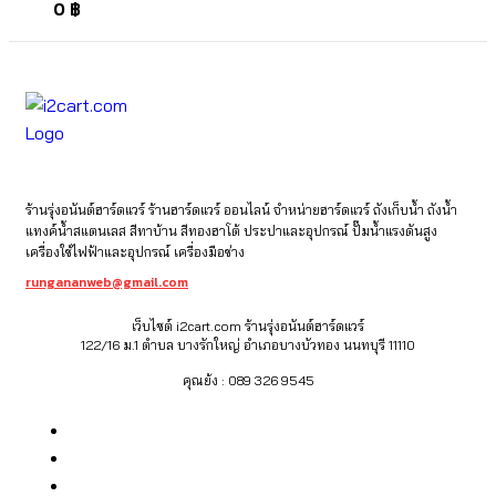
0
฿
ร้านรุ่งอนันต์ฮาร์ดแวร์ ร้านฮาร์ดแวร์ ออนไลน์ จำหน่ายฮาร์ดแวร์ ถังเก็บน้ำ ถังน้ำ
แทงค์น้ำสแตนเลส สีทาบ้าน สีทองฮาโต้ ประปาและอุปกรณ์ ปั๊มน้ำแรงดันสูง
เครื่องใช้ไฟฟ้าและอุปกรณ์ เครื่องมือช่าง
rungananweb@gmail.com
เว็บไซต์ i2cart.com ร้านรุ่งอนันต์ฮาร์ดแวร์
122/16 ม.1 ตำบล บางรักใหญ่ อำเภอบางบัวทอง นนทบุรี 11110
คุณย้ง : 089 326 9545