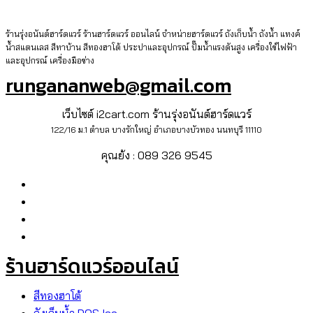
ร้านรุ่งอนันต์ฮาร์ดแวร์ ร้านฮาร์ดแวร์ ออนไลน์ จำหน่ายฮาร์ดแวร์ ถังเก็บน้ำ ถังน้ำ แทงค์
น้ำสแตนเลส สีทาบ้าน สีทองฮาโต้ ประปาและอุปกรณ์ ปั๊มน้ำแรงดันสูง เครื่องใช้ไฟฟ้า
และอุปกรณ์ เครื่องมือช่าง
rungananweb@gmail.com
เว็บไซต์ i2cart.com ร้านรุ่งอนันต์ฮาร์ดแวร์
122/16 ม.1 ตำบล บางรักใหญ่ อำเภอบางบัวทอง นนทบุรี 11110
คุณย้ง : 089 326 9545
ร้านฮาร์ดแวร์ออนไลน์
สีทองฮาโต้