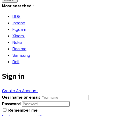
Most searched :
DOS
Iphone
Flycam
Xiaomi
Nokia
Realme
Samsung
Dell
Sign in
Create An Account
Uesrname or email
Password
Remember me