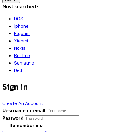
Most searched :
DOS
Iphone
Flycam
Xiaomi
Nokia
Realme
Samsung
Dell
Sign in
Create An Account
Uesrname or email
Password
Remember me