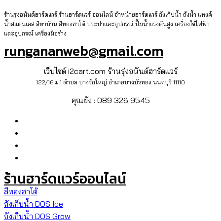
ร้านรุ่งอนันต์ฮาร์ดแวร์ ร้านฮาร์ดแวร์ ออนไลน์ จำหน่ายฮาร์ดแวร์ ถังเก็บน้ำ ถังน้ำ แทงค์
น้ำสแตนเลส สีทาบ้าน สีทองฮาโต้ ประปาและอุปกรณ์ ปั๊มน้ำแรงดันสูง เครื่องใช้ไฟฟ้า
และอุปกรณ์ เครื่องมือช่าง
rungananweb@gmail.com
เว็บไซต์ i2cart.com ร้านรุ่งอนันต์ฮาร์ดแวร์
122/16 ม.1 ตำบล บางรักใหญ่ อำเภอบางบัวทอง นนทบุรี 11110
คุณย้ง : 089 326 9545
ร้านฮาร์ดแวร์ออนไลน์
สีทองฮาโต้
ถังเก็บน้ำ DOS Ice
ถังเก็บน้ำ DOS Grow