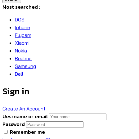
Most searched :
DOS
Iphone
Flycam
Xiaomi
Nokia
Realme
Samsung
Dell
Sign in
Create An Account
Uesrname or email
Password
Remember me